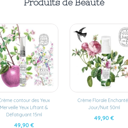
Produits de Beauté
Crème contour des Yeux
Crème Florale Enchant
Merveille Yeux Liftant &
Jour/Nuit 50ml
Défatiguant 15ml
49,90
€
49,90
€