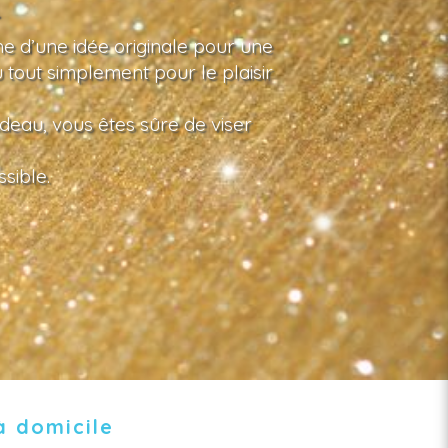
e d’une idée originale pour une
u tout simplement pour le plaisir
deau, vous êtes sûre de viser
sible.
à domicile