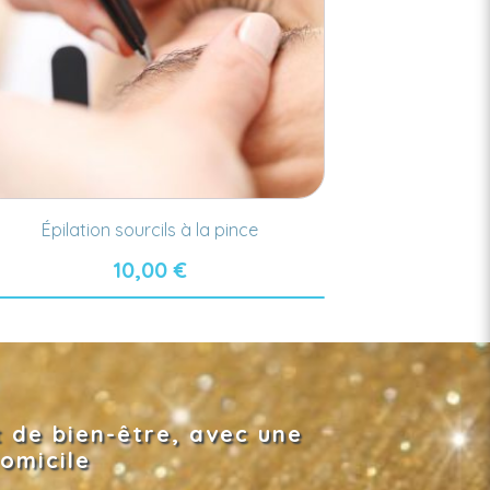
Épilation sourcils à la pince
10,00
€
 de bien-être, avec une
omicile