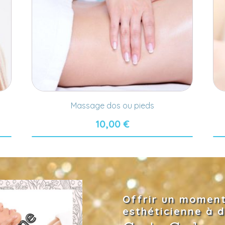
Massage dos ou pieds
10,00
€
Offrir un moment
esthéticienne à d