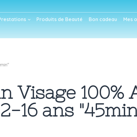
Prestations
Produits de Beauté
Bon cadeau
Mes o
5min"
in Visage 100% 
12-16 ans "45min