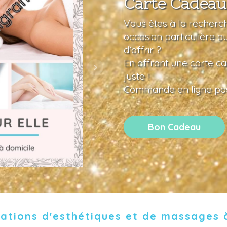
Carte Cadeau
Vous êtes à la recherch
occasion particulière o
d’offrir ?
En offrant une carte ca
juste !
Commande en ligne pos
Bon Cadeau
ations d'esthétiques et de massages 