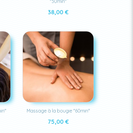
"30min"
38,00
€
in"
Massage à la bougie "60min"
75,00
€