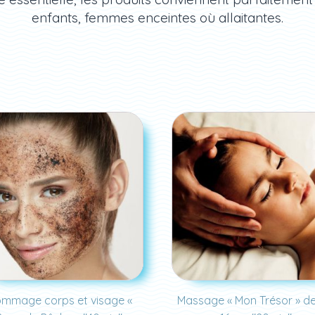
enfants, femmes enceintes où allaitantes.
mmage corps et visage «
Massage « Mon Trésor » de