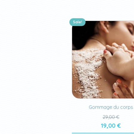
Sale!
Gommage du corps
29,00
€
19,00
€