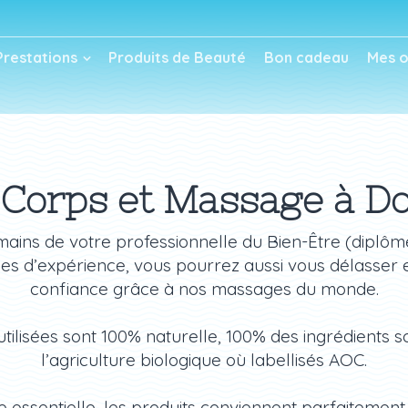
Prestations
Produits de Beauté
Bon cadeau
Mes o
 Corps et Massage à Do
mains de votre professionnelle du Bien-Être (diplômé
es d’expérience, vous pourrez aussi vous délasser 
confiance grâce à nos massages du monde.
utilisées sont 100% naturelle, 100% des ingrédients s
l’agriculture biologique où labellisés AOC.
e essentielle, les produits conviennent parfaitemen