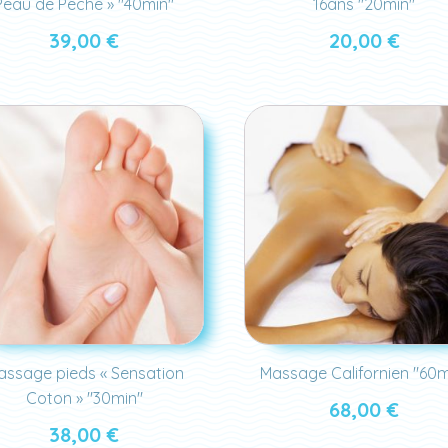
Peau de Pêche » "40min"
16ans "20min"
39,00
€
20,00
€
assage pieds « Sensation
Massage Californien "60m
Coton » "30min"
68,00
€
38,00
€