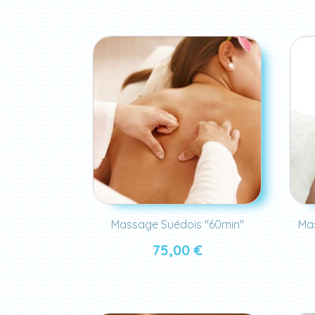
Massage Suédois "60min"
Ma
75,00
€