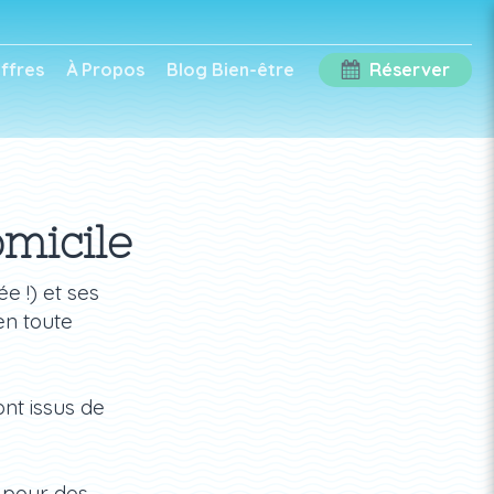
ffres
À Propos
Blog Bien-être
Réserver
micile
e !) et ses
en toute
ont issus de
t pour des