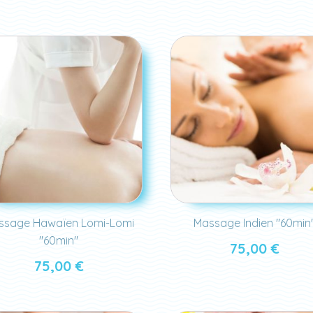
ssage Hawaïen Lomi-Lomi
Massage Indien "60min
"60min"
75,00
€
75,00
€