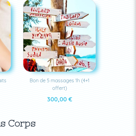
its
Bon de 5 massages 1h (4+1
offert)
300,00
€
ns Corps