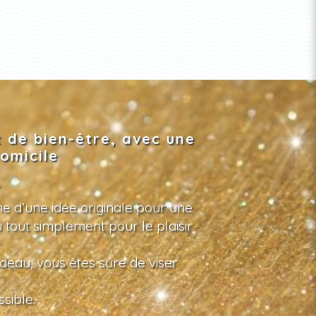
 de bien-être, avec une
omicile
e d’une idée originale pour une
u tout simplement pour le plaisir
deau, vous êtes sûre de viser
sible.