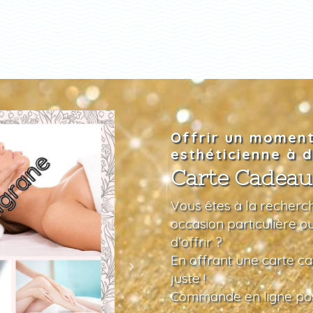
Offrir un moment
esthéticienne à d
Carte Cadeau
Vous êtes à la recherch
occasion particulière o
d’offrir ?
En offrant une carte ca
juste !
Commande en ligne pos