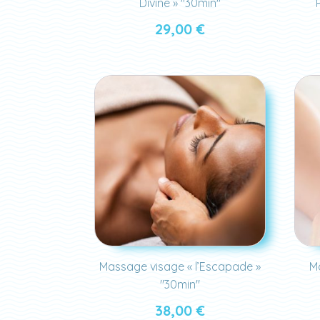
Divine » "30min"
29,00
€
Massage visage « l’Escapade »
M
"30min"
38,00
€