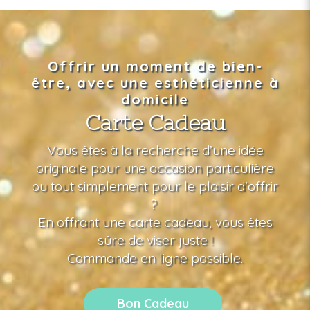
Offrir un moment de bien-
être, avec une esthéticienne à
domicile
Carte Cadeau
Vous êtes à la recherche d’une idée
originale pour une occasion particulière
ou tout simplement pour le plaisir d’offrir
?
En offrant une carte cadeau, vous êtes
sûre de viser juste !
Commande en ligne possible.
Bon Cadeau