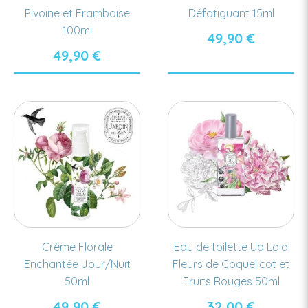
Pivoine et Framboise
Défatiguant 15ml
100ml
49,90
€
49,90
€
Crème Florale
Eau de toilette Ua Lola
Enchantée Jour/Nuit
Fleurs de Coquelicot et
50ml
Fruits Rouges 50ml
49,90
€
32,00
€