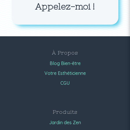
Appelez-moi !
À Propos
Blog Bien-être
Votre Esthéticienne
CGU
Produits
Jardin des Zen