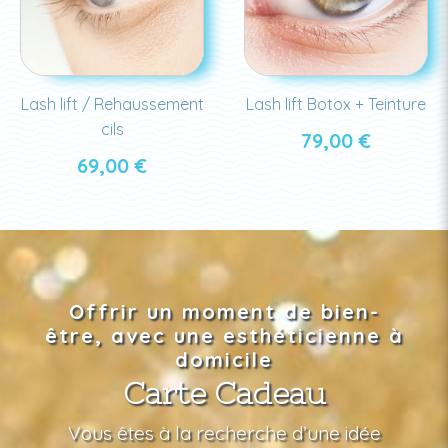
Lash lift / Rehaussement
Lash lift Botox + Teinture
cils
79,00
€
69,00
€
Offrir un moment de bien-
être, avec une esthéticienne à
domicile
Carte Cadeau
Vous êtes à la recherche d’une idée