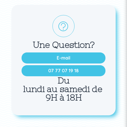
Une Question?
E-mail
07 77 07 19 18
Du
lundi au samedi de
9H à 18H