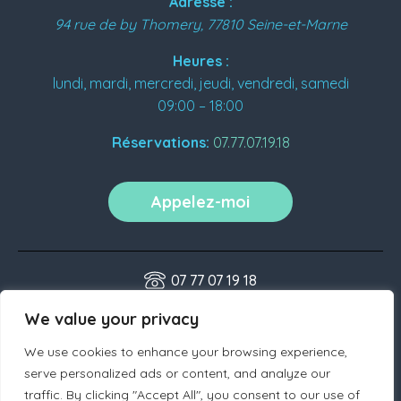
Adresse :
94 rue de by
Thomery
,
77810
Seine-et-Marne
Heures :
lundi, mardi, mercredi, jeudi, vendredi, samedi
09:00 – 18:00
Réservations:
07.77.07.19.18
Appelez-moi
07 77 07 19 18
contact@bienfaitspourelle.fr
We value your privacy
We use cookies to enhance your browsing experience,
serve personalized ads or content, and analyze our
traffic. By clicking "Accept All", you consent to our use of