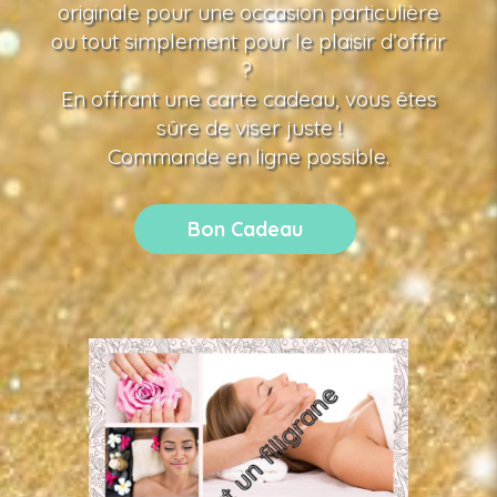
originale pour une occasion particulière
ou tout simplement pour le plaisir d’offrir
?
En offrant une carte cadeau, vous êtes
sûre de viser juste !
Commande en ligne possible.
Bon Cadeau