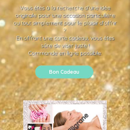
Vous êtes à la recherche d’une idée
originale pour une occasion particulière
ou tout simplement pour le plaisir d’offrir
?
En offrant une carte cadeau, vous êtes
sûre de viser juste !
Commande en ligne possible.
Bon Cadeau