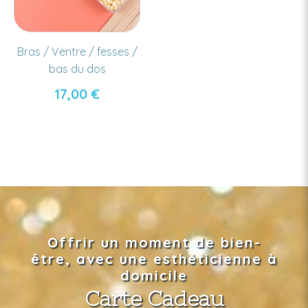
Bras / Ventre / fesses /
bas du dos
17,00
€
Offrir un moment de bien-
être, avec une esthéticienne à
domicile
Carte Cadeau