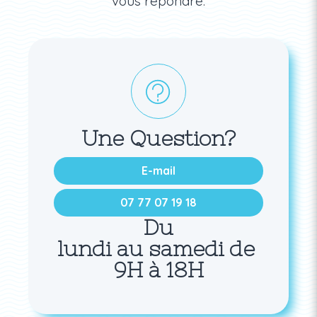
vous répondre.
Une Question?
E-mail
07 77 07 19 18
Du
lundi au samedi de
9H à 18H