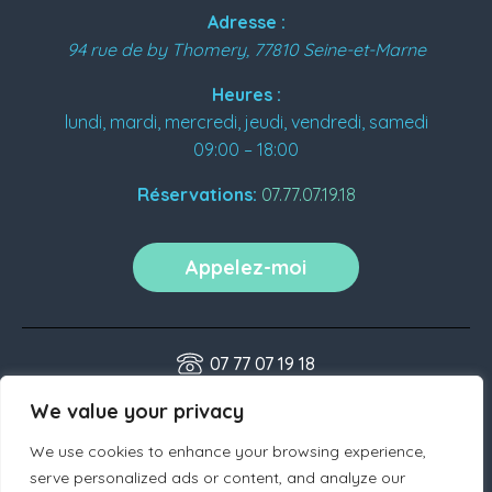
Adresse :
94 rue de by
Thomery
,
77810
Seine-et-Marne
Heures :
lundi, mardi, mercredi, jeudi, vendredi, samedi
09:00 – 18:00
Réservations:
07.77.07.19.18
Appelez-moi
07 77 07 19 18
contact@bienfaitspourelle.fr
We value your privacy
We use cookies to enhance your browsing experience,
serve personalized ads or content, and analyze our