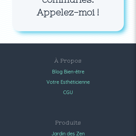
Appelez-moi !
À Propos
Blog Bien-être
Votre Esthéticienne
CGU
Produits
Jardin des Zen