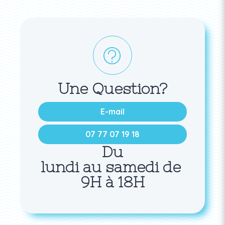
Une Question?
E-mail
07 77 07 19 18
Du
lundi au samedi de
9H à 18H