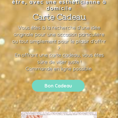
être, avec une esthéticienne à
domicile
Carte Cadeau
Vous êtes à la recherche d’une idée
originale pour une occasion particulière
ou tout simplement pour le plaisir d’offrir
?
En offrant une carte cadeau, vous êtes
sûre de viser juste !
Commande en ligne possible.
Bon Cadeau